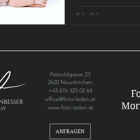
Petzoldgasse 23
2620 Neunkirchen
+43 676 325 02 64
F
office@foto-laden.at
Mor
www.foto-laden.at
ANFRAGEN