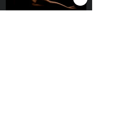
Petzoldgasse 23
2620 Neunkirchen
+43 676 325 02 64
office@foto-laden.at
www.foto-laden.at
ANFRAGEN